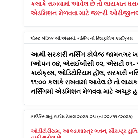
કલાકે રાખવામાં આવેલ છે તો લાયકાત ધરાવ
એડમિશન મેળવવા માટે જરૂરી ઓરીજીનલ ડો
પોસ્ટ બેઝિક બી.એસસી. નર્સિંગ નો રિશફલિંગ કાર્યક્રમ
આથી સરકારી નર્સિંગ કોલેજ જામનગર ખાતે
(ઓપન ૦૪, એસઈબીસી ૦૨, એસટી ૦૧- ઓલરે
કાર્યક્રમ, ઓડિટોરિયમ હૉલ, સરકારી નર્
૧૧:૦૦ કલાકે રાખવામાં આવેલ છે તો લાયક
નર્સિંગમાં એડમિશન મેળવવા માટે અચૂક હ
કાઉન્સિલનું ટાઈમ ટેબલ ૨૦૨૪-૨૫ (તા.૨૨/૧૧/૨૦૨૪)
ઓડીટોરીયમ, આંકડાશાસ્ત્ર ભવન, સૌરાષ્ટ્ર યુન
નક્કી થયેલ છે.