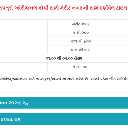
ણપત્રો ઓરીજનલ કોપી સાથે મેરીટ નંબર ની સામે દર્શાવેલ ટાઇમ
મેરીટ નંબર
૧ થી ૨૦૦
૨૦૧ થી ૪૦૦
૪૦૧ થી બધા
૦૧.૦૦ થી ૦૨.૦૦ રીસેષ
૧ થી ૧૫૯
 કોલેજ,જામનગર માટે તા.૨૬/૧૧/૨૦૨૪ ના નક્કી કરેલ છે. ખાલી પડેલ સીટ માટે વે
sion 2024-25
n 2024-25