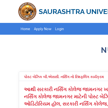
SAURASHTRA UNIVE
Home
Apply Now
Login
N
પોસ્ટ બેઝિક બી.એસસી. નર્સિંગ નો રિશફલિંગ કાર્યક્રમ
આથી સરકારી નર્સિંગ કોલેજ જામનગર ખાતે
નર્સિંગ કોલેજ જામનગર માટેની પોસ્ટ બે
ઓડિટોરિયમ હૉલ, સરકારી નર્સિંગ કોલેજ,