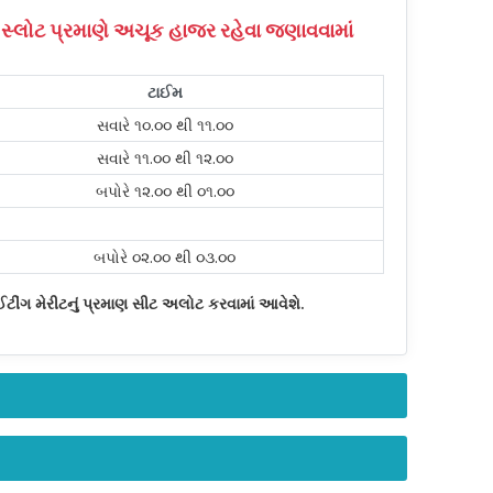
 સ્લોટ પ્રમાણે અચૂક હાજર રહેવા જણાવવામાં
ટાઈમ
સવારે ૧૦.૦૦ થી ૧૧.૦૦
સવારે ૧૧.૦૦ થી ૧૨.૦૦
બપોરે ૧૨.૦૦ થી ૦૧.૦૦
બપોરે ૦૨.૦૦ થી ૦૩.૦૦
ઈટીંગ મેરીટનું પ્રમાણ સીટ અલોટ કરવામાં આવેશે.