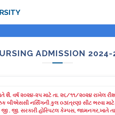
RSITY
URSING ADMISSION 2024-
 શૈ. વર્ષ ૨૦૨૪-૨૫ માટે તા. ૨૬/૧૧/૨૦૨૪ રાખેલ રીશ
ઝિક બીએસસી નર્સિંગની કુલ ૦૩(ત્રણ) સીટ ભરવા માટે 
 જી . જી. સરકારી હોસ્પિટલ કેમ્પસ, જામનગર,ખાતે 