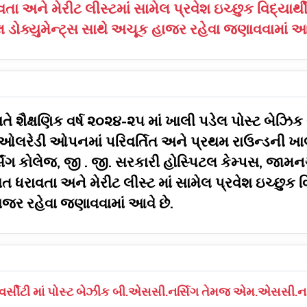
તા અને મેરીટ લીસ્ટમાં સામેલ પ્રવેશ ઇચ્છુક વિદ્યા
ક્યુમેન્ટ્સ સાથે અચૂક હાજર રહેવા જણાવવામાં આવ
 શૈક્ષણિક વર્ષ ૨૦૨૪-૨૫ માં ખાલી પડેલ પોસ્ટ બેઝ
ડી ઓપનમાં પરિવર્તિત અને પ્રથમ રાઉન્ડની ખાલી
સિંગ કોલેજ, જી . જી. સરકારી હોસ્પિટલ કેમ્પસ, જા
ાત ધરાવતા અને મેરીટ લીસ્ટ માં સામેલ પ્રવેશ ઇચ્છુ
ાજર રહેવા જણાવવામાં આવે છે.
િવર્સીટી માં પોસ્ટ બેઝીક બી.એસસી.નર્સિગ તેમજ એમ.એસસી.નર