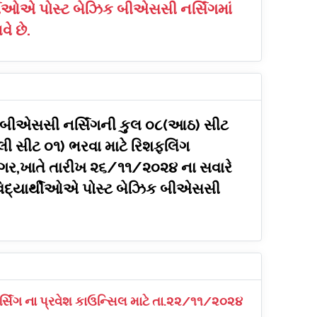
ર્થીઓએ પોસ્ટ બેઝિક બીએસસી નર્સિંગમાં
ે છે.
િક બીએસસી નર્સિંગની કુલ ૦૮(આઠ) સીટ
 સીટ ૦૧) ભરવા માટે રિશફલિંગ
મનગર,ખાતે તારીખ ૨૬/૧૧/૨૦૨૪ ના સવારે
ક વિદ્યાર્થીઓએ પોસ્ટ બેઝિક બીએસસી
્સિંગ ના પ્રવેશ કાઉન્સિલ માટે તા.૨૨/૧૧/૨૦૨૪