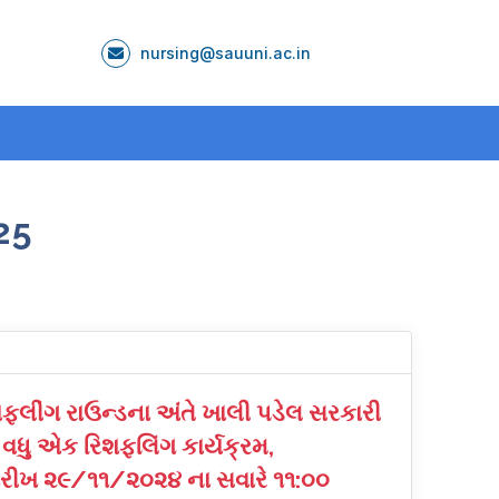
nursing@sauuni.ac.in
25
ફલીંગ રાઉન્ડના અંતે ખાલી પડેલ સરકારી
વધુ એક રિશફલિંગ કાર્યક્રમ,
તારીખ ૨૯/૧૧/૨૦૨૪ ના સવારે ૧૧:૦૦