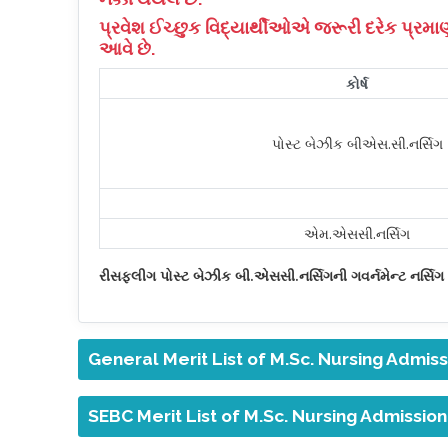
પ્રવેશ ઈચ્છુક વિદ્યાર્થીઓએ જરૂરી દરેક પ્રમા
આવે છે.
કોર્ષ
પોસ્ટ બેઝીક બીએસ.સી.નર્સિગ
એમ.એસસી.નર્સિગ
રીસફ્લીગ પોસ્ટ બેઝીક બી.એસસી.નર્સિગની ગવર્નમેન્ટ નર્સિગ
General Merit List of M.Sc. Nursing Admis
SEBC Merit List of M.Sc. Nursing Admissio